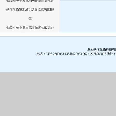
·蚨瑞生物研发成功鸡传染性支气管
·蚨瑞生物研发成功鸡禽流感病毒H9
·无
·蚨瑞生物制备出高灵敏度盐酸克仑
龙岩蚨瑞生物科技有限公
电话：0597-2660083 13656922933 QQ：2278