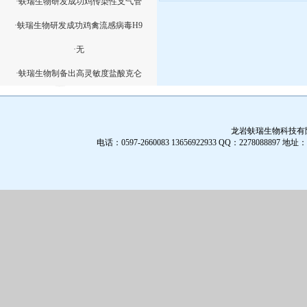
·蚨瑞生物研发成功鸡传染性支气管
·蚨瑞生物研发成功鸡禽流感病毒H9
·无
·蚨瑞生物制备出高灵敏度盐酸克仑
龙岩蚨瑞生物科技有限公
电话：0597-2660083 13656922933 QQ：2278